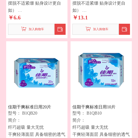
摆脱不适紧绷 贴身设计更自
摆脱不适紧绷 贴身设计更自
如）
如）
￥
6.6
￥
13.1
超蓬松柔软面层，呵护娇嫩肌
超蓬松柔软面层，呵护娇嫩肌
融合SAP锁水高分子，瞬吸即
融合SAP锁水高分子，瞬吸即
加入购物车
加入购物车
干，从容面对潮涌，尽享安心
干，从容面对潮涌，尽享安心
时刻！
时刻！
一撕到底 一秒换巾*（安心升
一撕到底 一秒换巾*（安心升
级，一撕到底，一秒换巾，独
级，一撕到底，一秒换巾，独
特设计，减少手部接触，有效
特设计，减少手部接触，有效
避免二次污染，守护您的健康
避免二次污染，守护您的健康
每一天。选择我们，选择安心
每一天。选择我们，选择安心
与舒适。）
与舒适。）
佳期干爽标准日用20片
佳期干爽标准日用10片
型号：
B1QB20
型号：
B1QB10
简介：
简介：
纤巧超吸 量大无忧
纤巧超吸 量大无忧
干爽轻薄面层 具备细密的透气
干爽轻薄面层 具备细密的透气