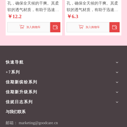
孔，确保全天候的干爽。其柔
孔，确保全天候的干爽。其柔
软的透气材质，有助于迅速散
软的透气材质，有助于迅速散
￥
12.2
￥
6.3
发湿气。
发湿气。
融合SAP锁水高分子，瞬吸即
融合SAP锁水高分子，瞬吸即
加入购物车
加入购物车
干，从容面对潮涌，尽享安心
干，从容面对潮涌，尽享安心
时刻！
时刻！
一撕到底 一秒换巾*（安心升
一撕到底 一秒换巾*（安心升
级，一撕到底，一秒换巾，独
级，一撕到底，一秒换巾，独
特设计，减少手部接触，有效
特设计，减少手部接触，有效
避免二次污染，守护您的健康
避免二次污染，守护您的健康
快速导航
每一天。选择我们，选择安心
每一天。选择我们，选择安心
+7系列
与舒适。）
与舒适。）
佳期新缤纷系列
佳期新升级系列
佳妮日志系列
与我们联系
邮箱：
marketing
@goodcare.cn