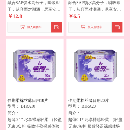
融合SAP锁水高分子，瞬吸即
融合SAP锁水高分子，瞬吸即
干，从容面对潮涌，尽享安心
干，从容面对潮涌，尽享安心
￥
12.8
￥
6.5
时刻！
时刻！
一撕到底 一秒换巾*（安心升
一撕到底 一秒换巾*（安心升
加入购物车
加入购物车
级，一撕到底，一秒换巾，独
级，一撕到底，一秒换巾，独
特设计，减少手部接触，有效
特设计，减少手部接触，有效
避免二次污染，守护您的健康
避免二次污染，守护您的健康
每一天。选择我们，选择安心
每一天。选择我们，选择安心
与舒适。）
与舒适。）
佳期柔棉丝薄日用10片
佳期柔棉丝薄日用20片
型号：
B1RA10
型号：
B1RA20
简介：
简介：
超薄0.1* 尽享裸感轻柔 （轻盈
超薄0.1* 尽享裸感轻柔 （轻盈
无束0负担 极致轻盈裸感体验
无束0负担 极致轻盈裸感体验