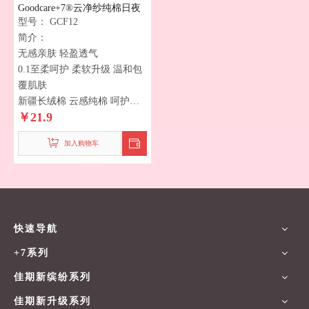
Goodcare+7®云净纱纯棉日夜
型号：
GCF12
兼用卫生巾12片 290mm
简介：
无感亲肤 轻盈透气
0.1至柔呵护 柔软升级 温和包
覆肌肤
新疆长绒棉 云感纯棉 呵护敏
￥
21.9
感肌
SAP裸感芯 鲸吸力 更透气
加入购物车
全包裹式 锁芯技术 吸收不膨
胀
快速导航
+7系列
佳期新缤纷系列
佳期新升级系列